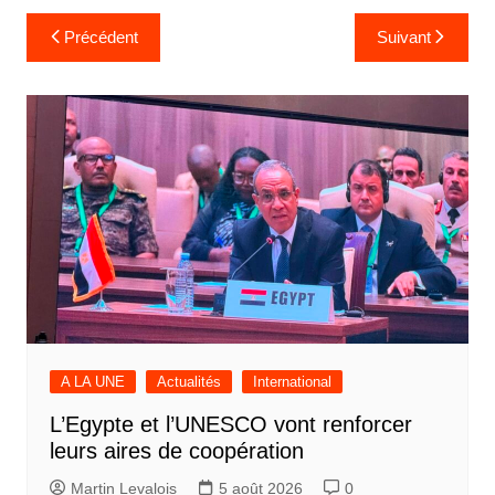
Navigation
Précédent
Suivant
de
l’article
A LA UNE
Actualités
International
L’Egypte et l’UNESCO vont renforcer
leurs aires de coopération
Martin Levalois
5 août 2026
0