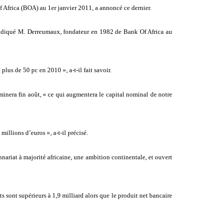
frica (BOA) au 1er janvier 2011, a annoncé ce dernier.
a indiqué M. Derreumaux, fondateur en 1982 de Bank Of Africa au
lus de 50 pc en 2010 », a-t-il fait savoir.
rminera fin août, « ce qui augmentera le capital nominal de notre
illions d’euros », a-t-il précisé.
nnariat à majorité africaine, une ambition continentale, et ouvert
s sont supérieurs à 1,9 milliard alors que le produit net bancaire