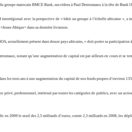
du groupe marocain BMCE Bank, succédera à Paul Derreumaux à la tête de Bank Of A
 interrégional avec la perspective de « bâtir un groupe à l’échelle africaine », 
+Jeune Afrique+ dans sa dernière livraison.
, actuellement présent dans douze pays africains, « doit porter sa participation à p
Derreumaux, notant qu’une augmentation de capital est par ailleurs en cours et se te
 dans les trois ans à une augmentation du capital de nos fonds propres d’environ 135 m
 privé, professionnel, intéressé par toutes les catégories de publics, avec un actio
hi en 2009 le seuil des 2,5 milliards d’euros, contre 2,3 milliards en 2008, les dépôt