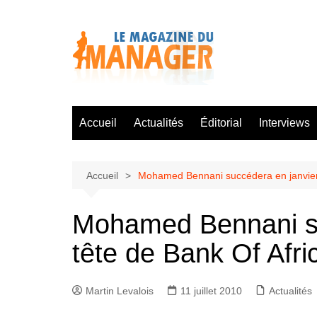
Aller
au
contenu
Accueil
Actualités
Éditorial
Interviews
Accueil
Mohamed Bennani succédera en janvier 
Mohamed Bennani su
tête de Bank Of Afri
Martin Levalois
11 juillet 2010
Actualités