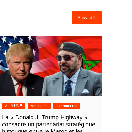
Suivant
A LA UNE
Actualités
International
La « Donald J. Trump Highway »
consacre un partenariat stratégique
historique entre le Maroc et les