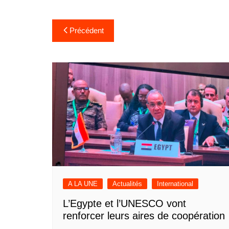
Navigation
Précédent
de
l’article
A LA UNE
Actualités
International
L’Egypte et l’UNESCO vont
renforcer leurs aires de coopération