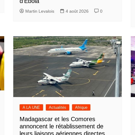
d’Ebola
Martin Levalois
4 août 2026
0
A LA UNE
Actualités
Afrique
Madagascar et les Comores
annoncent le rétablissement de
leurs liaisons aériennes directes