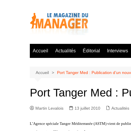
Aller
au
contenu
Accueil
Actualités
Éditorial
Interviews
Accueil
Port Tanger Med : Publication d’un nou
Port Tanger Med : P
Martin Levalois
13 juillet 2010
Actualités
L’Agence spéciale Tanger Méditerranée (ASTM) vient de publier 