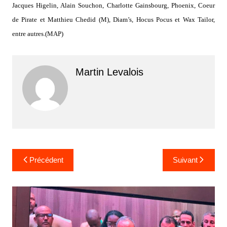
Jacques Higelin, Alain Souchon, Charlotte Gainsbourg, Phoenix, Coeur
de Pirate et Matthieu Chedid (M), Diam’s, Hocus Pocus et Wax Tailor,
entre autres.(MAP)
Martin Levalois
Navigation
Précédent
Suivant
de
l’article