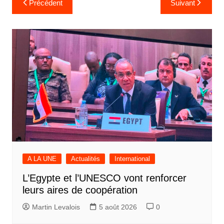
Précédent
Suivant
de
l’article
A LA UNE
Actualités
International
L’Egypte et l’UNESCO vont renforcer
leurs aires de coopération
Martin Levalois
5 août 2026
0