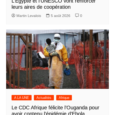
L’Egypte et l’UNESCO vont renforcer
leurs aires de coopération
Martin Levalois
5 août 2026
0
A LA UNE
Actualités
Afrique
Le CDC Afrique félicite l’Ouganda pour
avoir contenu l’épidémie d’Ebola