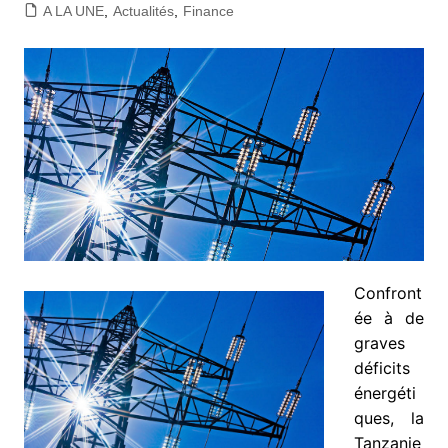
A LA UNE
,
Actualités
,
Finance
Confront
ée à de
graves
déficits
énergéti
ques, la
Tanzanie