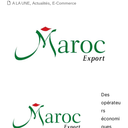
A LA UNE
,
Actualités
,
E-Commerce
Des
opérateu
rs
économi
ques