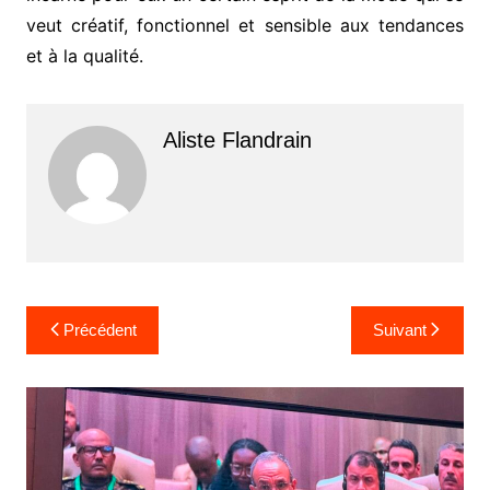
veut créatif, fonctionnel et sensible aux tendances
et à la qualité.
Aliste Flandrain
Navigation
Précédent
Suivant
de
l’article