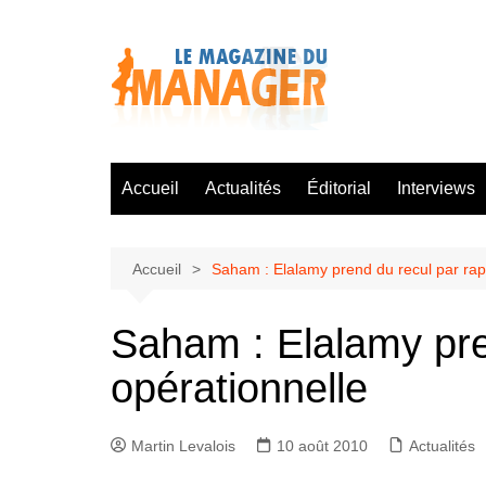
Aller
au
contenu
Accueil
Actualités
Éditorial
Interviews
Accueil
Saham : Elalamy prend du recul par rapp
Saham : Elalamy pren
opérationnelle
Martin Levalois
10 août 2010
Actualités