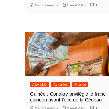
Martin Levalois
5 août 2026
0
A LA UNE
Actualités
Finance
Guinée : Conakry privilégie le franc
guinéen avant l’eco de la Cédéao
Martin Levalois
3 août 2026
0