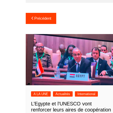
Navigation
Précédent
de
l’article
A LA UNE
Actualités
International
L’Egypte et l’UNESCO vont
renforcer leurs aires de coopération