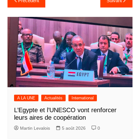
Précédent
Suivant
de
l’article
A LA UNE
Actualités
International
L’Egypte et l’UNESCO vont renforcer
leurs aires de coopération
Martin Levalois
5 août 2026
0