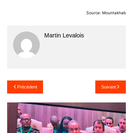
Source: Mountakhab
Martin Levalois
Navigation
Précédent
Suivant
de
l’article