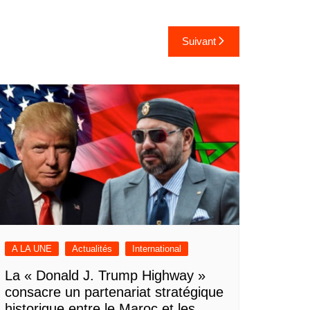
Suivant
A LA UNE
Actualités
International
La « Donald J. Trump Highway »
consacre un partenariat stratégique
historique entre le Maroc et les