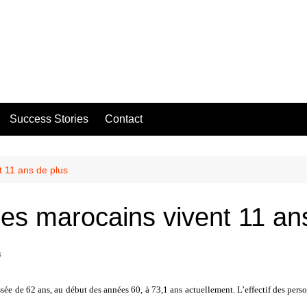
Success Stories
Contact
t 11 ans de plus
Les marocains vivent 11 an
s
sée de 62 ans, au début des années 60, à 73,1 ans actuellement. L’effectif des pers