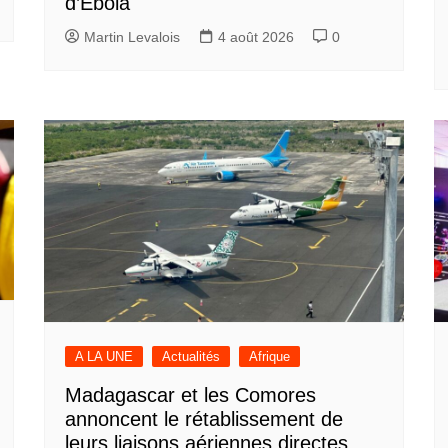
d’Ebola
Martin Levalois
4 août 2026
0
A LA UNE
Actualités
Afrique
Madagascar et les Comores
annoncent le rétablissement de
leurs liaisons aériennes directes