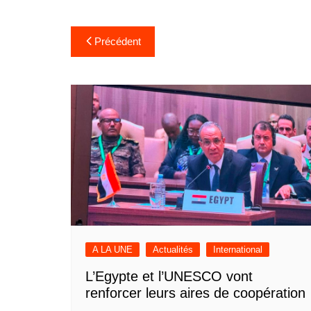
Navigation
Précédent
de
l’article
A LA UNE
Actualités
International
L’Egypte et l’UNESCO vont
renforcer leurs aires de coopération