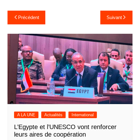
Navigation
Précédent
Suivant
de
l’article
A LA UNE
Actualités
International
L’Egypte et l’UNESCO vont renforcer
leurs aires de coopération