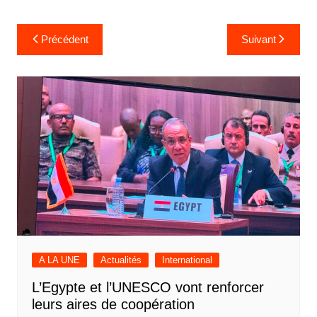
Navigation
Précédent
Suivant
de
l’article
A LA UNE
Actualités
International
L’Egypte et l’UNESCO vont renforcer
leurs aires de coopération