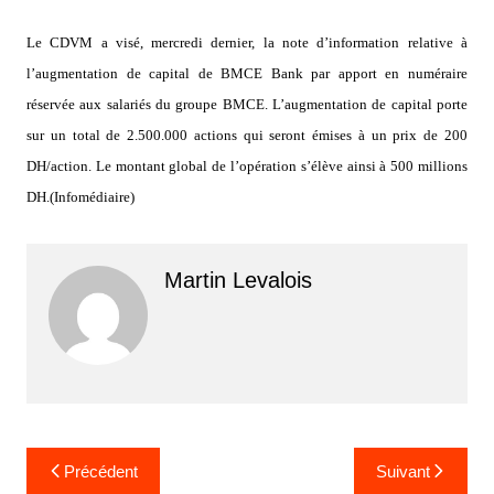
Le CDVM a visé, mercredi dernier, la note d’information relative à
l’augmentation de capital de BMCE Bank par apport en numéraire
réservée aux salariés du groupe BMCE. L’augmentation de capital porte
sur un total de 2.500.000 actions qui seront émises à un prix de 200
DH/action. Le montant global de l’opération s’élève ainsi à 500 millions
DH.(Infomédiaire)
Martin Levalois
Navigation
Précédent
Suivant