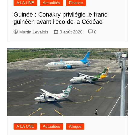
A LA UNE
Actualités
Finance
Guinée : Conakry privilégie le franc
guinéen avant l’eco de la Cédéao
Martin Levalois
3 août 2026
0
A LA UNE
Actualités
Afrique