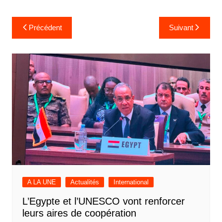
Navigation
Précédent
Suivant
de
l’article
A LA UNE
Actualités
International
L’Egypte et l’UNESCO vont renforcer
leurs aires de coopération