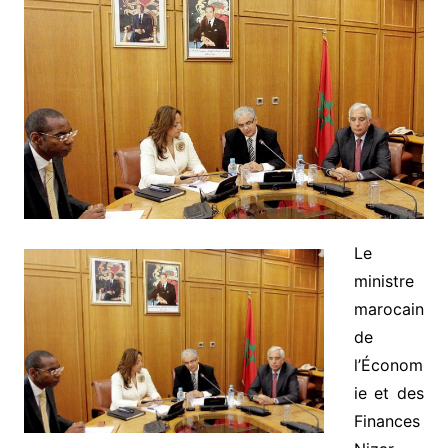
Le
ministre
marocain
de
l’Économ
ie et des
Finances