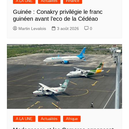
A LA UNE
Actualités
Finance
Guinée : Conakry privilégie le franc
guinéen avant l’eco de la Cédéao
Martin Levalois
3 août 2026
0
A LA UNE
Actualités
Afrique