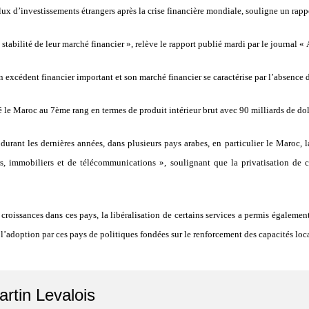
 flux d’investissements étrangers après la crise financière mondiale, souligne un rapp
stabilité de leur marché financier », relève le rapport publié mardi par le journal «
excédent financier important et son marché financier se caractérise par l’absence d
é le Maroc au 7ème rang en termes de produit intérieur brut avec 90 milliards de dol
durant les dernières années, dans plusieurs pays arabes, en particulier le Maroc, l
ers, immobiliers et de télécommunications », soulignant que la privatisation de 
croissances dans ces pays, la libéralisation de certains services a permis égaleme
de l’adoption par ces pays de politiques fondées sur le renforcement des capacités lo
artin Levalois