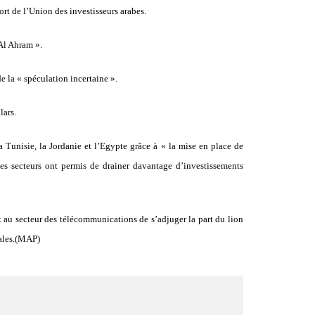
ort de l’Union des investisseurs arabes.
 Al Ahram ».
e la « spéculation incertaine ».
lars.
a Tunisie, la Jordanie et l’Egypte grâce à « la mise en place de
ces secteurs ont permis de drainer davantage d’investissements
nt au secteur des télécommunications de s’adjuger la part du lion
cales.(MAP)