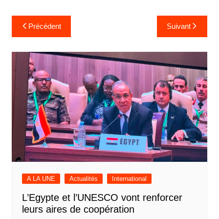
Navigation
Précédent
Suivant
de
l’article
A LA UNE
Actualités
International
L’Egypte et l’UNESCO vont renforcer
leurs aires de coopération