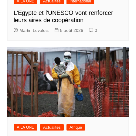
A LA UNE
Actualités
International
L’Egypte et l’UNESCO vont renforcer
leurs aires de coopération
Martin Levalois
5 août 2026
0
A LA UNE
Actualités
Afrique