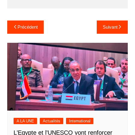
Navigation
Précédent
Suivant
de
l’article
A LA UNE
Actualités
International
L’Egypte et l’UNESCO vont renforcer