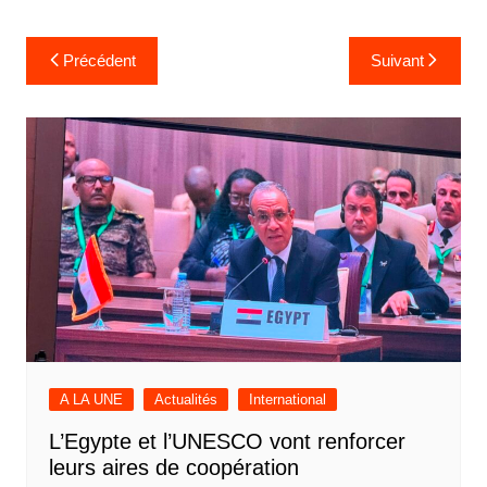
Navigation
Précédent
Suivant
de
l’article
A LA UNE
Actualités
International
L’Egypte et l’UNESCO vont renforcer
leurs aires de coopération