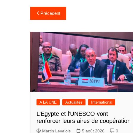
Navigation
Précédent
de
l’article
A LA UNE
Actualités
International
L’Egypte et l’UNESCO vont
renforcer leurs aires de coopération
Martin Levalois
5 août 2026
0