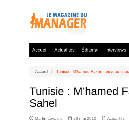
Aller
au
contenu
Accueil
Actualités
Éditorial
Interviews
Accueil
Tunisie : M’hamed Fakhir nouveau coach 
Tunisie : M’hamed Fa
Sahel
Martin Levalois
28 mai 2010
Actualités