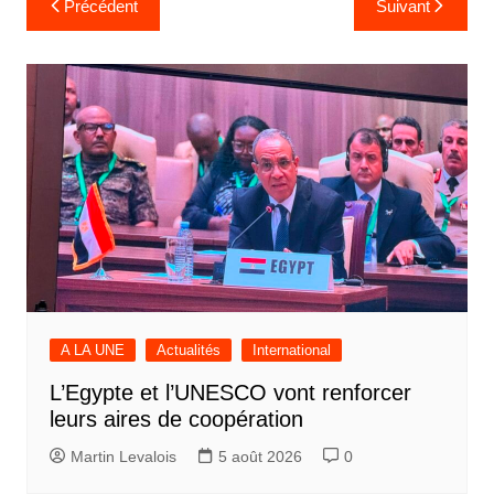
Précédent
Suivant
de
l’article
A LA UNE
Actualités
International
L’Egypte et l’UNESCO vont renforcer
leurs aires de coopération
Martin Levalois
5 août 2026
0