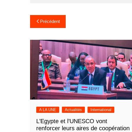
Navigation
Précédent
de
l’article
A LA UNE
Actualités
International
L’Egypte et l’UNESCO vont
renforcer leurs aires de coopération