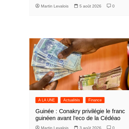
Martin Levalois
5 août 2026
0
A LA UNE
Actualités
Finance
Guinée : Conakry privilégie le franc
guinéen avant l’eco de la Cédéao
Martin Levalois
3 août 2026
0