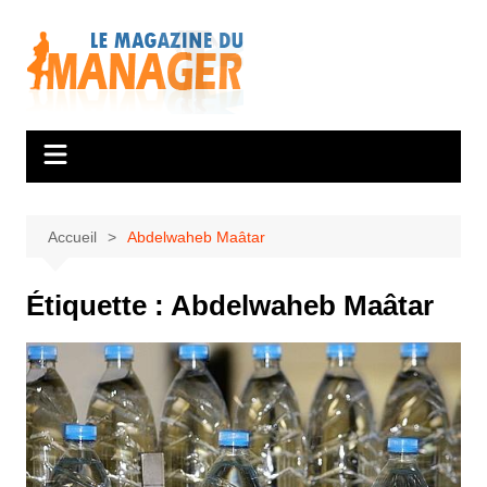
Aller
au
contenu
Accueil
Abdelwaheb Maâtar
Étiquette :
Abdelwaheb Maâtar