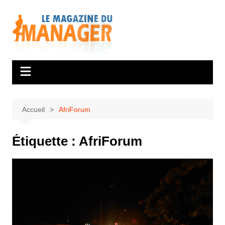
Aller
au
contenu
Accueil
AfriForum
Étiquette :
AfriForum