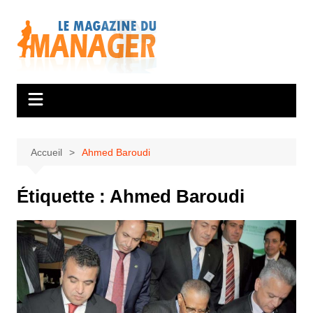
Aller
au
contenu
Accueil
Ahmed Baroudi
Étiquette :
Ahmed Baroudi