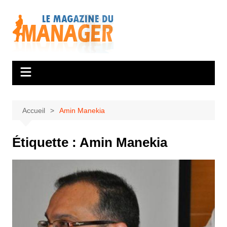
Aller
au
contenu
Accueil
Amin Manekia
Étiquette :
Amin Manekia