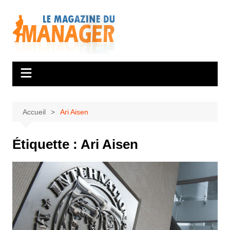
Aller
au
contenu
Accueil
Ari Aisen
Étiquette :
Ari Aisen