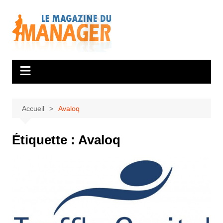
Aller
au
contenu
Accueil
Avaloq
Étiquette :
Avaloq