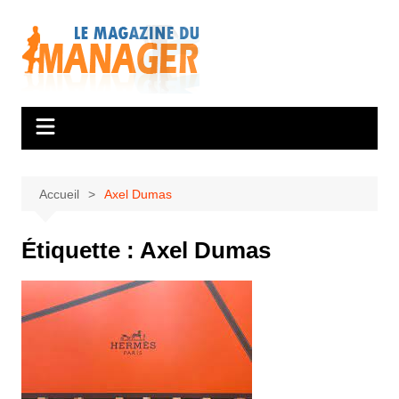
Aller
au
contenu
Accueil
Axel Dumas
Étiquette :
Axel Dumas