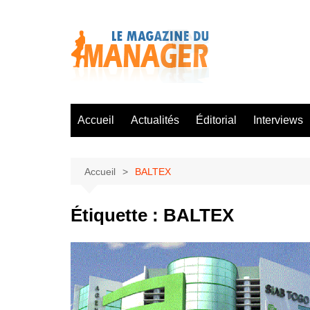
Aller
au
contenu
Accueil
Actualités
Éditorial
Interviews
Accueil
BALTEX
Étiquette :
BALTEX