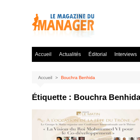
Aller
au
contenu
Accueil
Actualités
Éditorial
Interviews
Accueil
Bouchra Benhida
Étiquette :
Bouchra Benhid