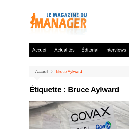
Aller
au
contenu
Accueil
Actualités
Éditorial
Interviews
Accueil
Bruce Aylward
Étiquette :
Bruce Aylward