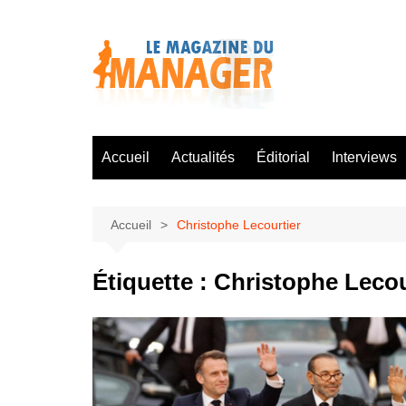
Aller
au
contenu
Accueil
Actualités
Éditorial
Interviews
Accueil
Christophe Lecourtier
Étiquette :
Christophe Lecou