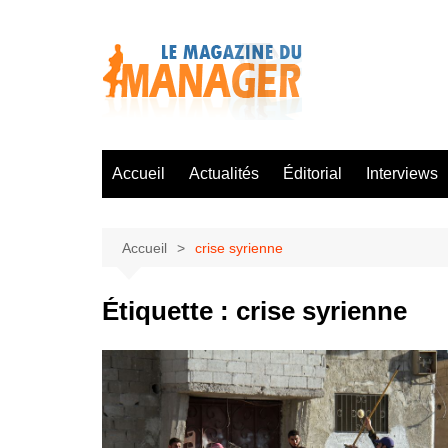
Aller
au
contenu
Accueil
Actualités
Éditorial
Interviews
Accueil
crise syrienne
Étiquette :
crise syrienne