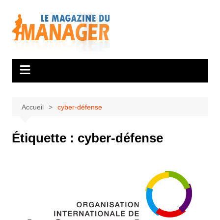
Aller
au
contenu
Accueil
cyber-défense
Étiquette :
cyber-défense