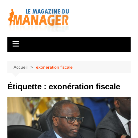
Aller
au
contenu
Accueil
exonération fiscale
Étiquette :
exonération fiscale