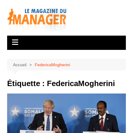
Aller
au
contenu
Accueil
FedericaMogherini
Étiquette :
FedericaMogherini