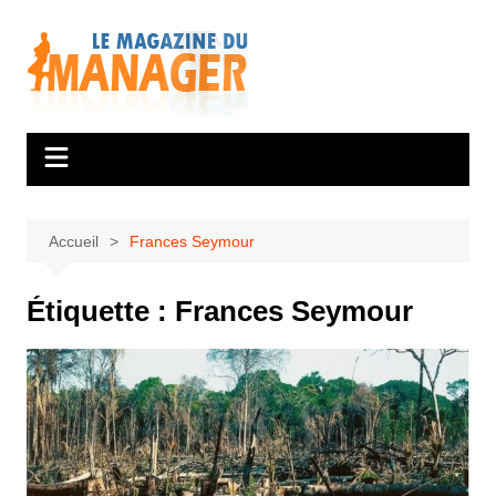
Aller
au
contenu
Accueil
Frances Seymour
Étiquette :
Frances Seymour