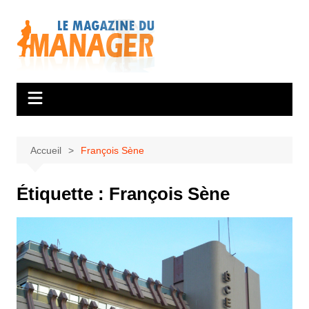
Aller
au
contenu
Accueil
François Sène
Étiquette :
François Sène