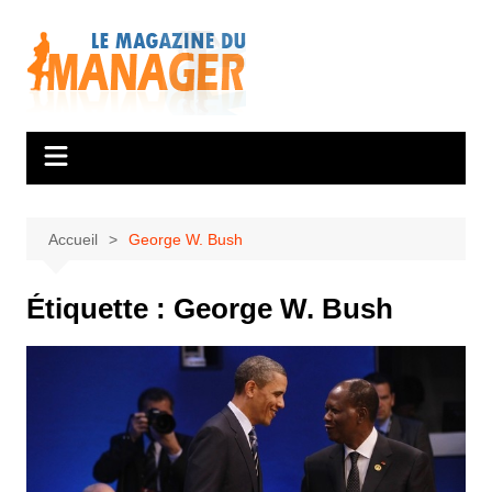
Aller
au
contenu
Accueil
George W. Bush
Étiquette :
George W. Bush