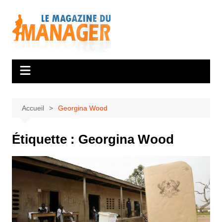
Aller
au
contenu
Accueil
Georgina Wood
Étiquette :
Georgina Wood