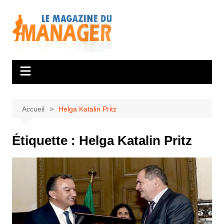
Aller
au
contenu
Accueil
Helga Katalin Pritz
Étiquette :
Helga Katalin Pritz