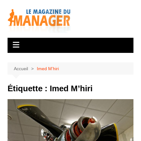
Aller
au
contenu
Accueil
Imed M’hiri
Étiquette :
Imed M’hiri