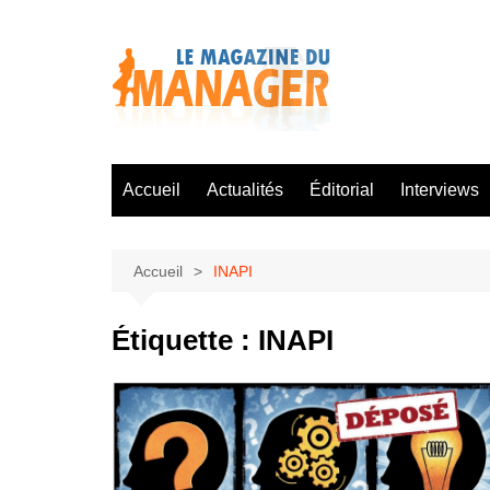
Aller
au
contenu
Accueil
Actualités
Éditorial
Interviews
Accueil
INAPI
Étiquette :
INAPI