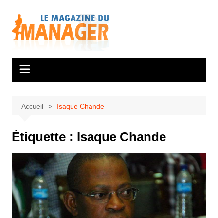
Aller
au
contenu
Accueil
Isaque Chande
Étiquette :
Isaque Chande