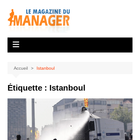
Aller
au
contenu
Accueil
Istanboul
Étiquette :
Istanboul