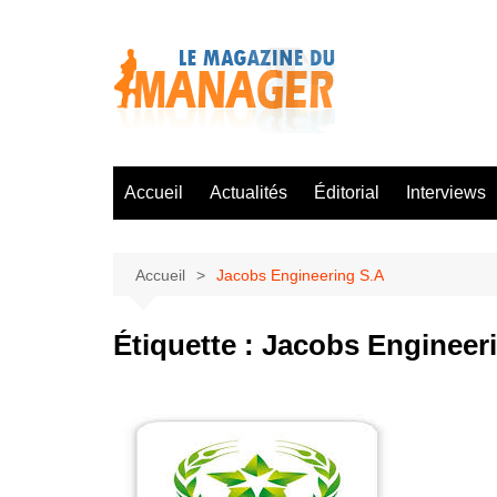
Aller
au
contenu
Accueil
Actualités
Éditorial
Interviews
Accueil
Jacobs Engineering S.A
Étiquette :
Jacobs Engineer